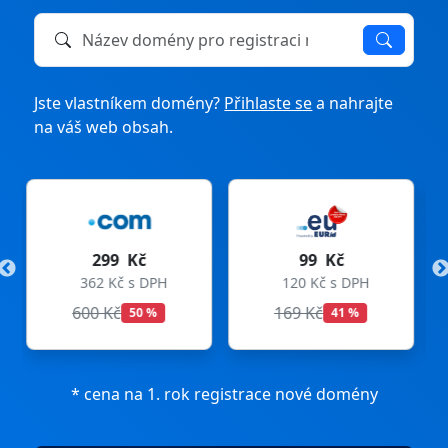
Název domény k registraci nebo převodu
Jste vlastníkem domény?
Přihlaste se
a nahrajte
na váš web obsah.
99 Kč
275 Kč
120 Kč s DPH
333 Kč s DPH
169 Kč
299 Kč
41 %
8 %
* cena na 1. rok registrace nové domény