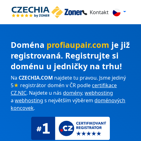
Kontakt
Doména
profiaupair.com
je již
registrovaná. Registrujte si
doménu u jedničky na trhu!
Na
CZECHIA.COM
najdete tu pravou. Jsme jediný
5
★
registrátor domén v ČR podle
certifikace
CZ.NIC
. Najdete u nás
domény
,
webhosting
a
webhosting
s největším výběrem
doménových
koncovek
.